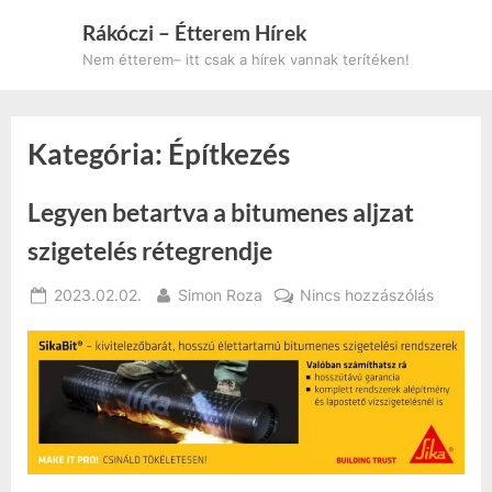
Skip
Rákóczi – Étterem Hírek
to
Nem étterem– itt csak a hírek vannak terítéken!
content
Kategória:
Építkezés
Legyen betartva a bitumenes aljzat
szigetelés rétegrendje
Posted
By
a(z)
2023.02.02.
Simon Roza
Nincs hozzászólás
on
Legyen
betartv
a
bitumen
aljzat
szigetel
rétegre