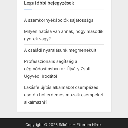
Legutóbbi bejegyzések
A szemkörnyékápolók sajátosságai
Milyen hatása van annak, hogy második
gyerek vagy?
A családi nyaralásunk megmenekült
Professzionális segítség a
cégmódosításban az Újváry Zsolt
Ügyvédi Irodától
Lakásfelújítás alkalmából csempézés
esetén hol érdemes mozaik csempéket
alkalmazni?
Copyright © 2026 Rákóczi – Étterem Hírek.